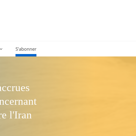
S’abonner
accrues
oncernant
e l'Iran