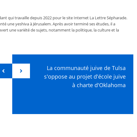
ant qui travaille depuis 2022 pour le site Internet La Lettre Sépharade.
nté une yeshiva à Jérusalem. Après avoir terminé ses études, il a
vert une variété de sujets, notamment la politique, la culture et la
La communauté juive de Tulsa
s'oppose au projet d'école juive
à charte d'Oklahoma