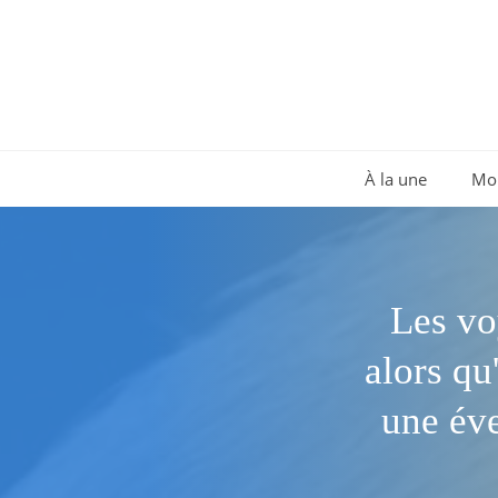
Aller
au
contenu
À la une
Mo
Les vo
alors qu
une éve