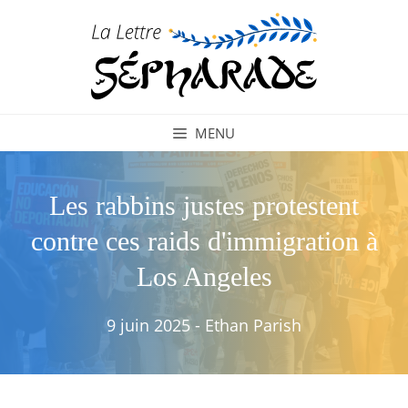
Aller
au
contenu
MENU
Les rabbins justes protestent
contre ces raids d'immigration à
Los Angeles
9 juin 2025
-
Ethan Parish