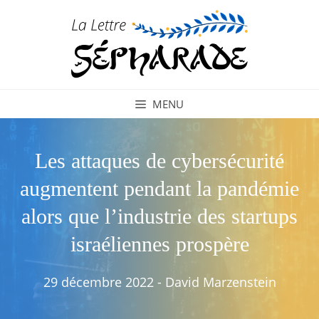
Aller
au
contenu
MENU
Les attaques de cybersécurité
augmentent pendant la pandémie
alors que l’industrie des startups
israéliennes prospère
29 décembre 2022
-
David Marzenstein