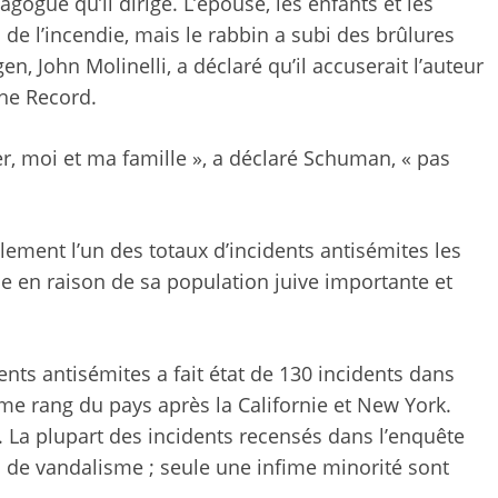
gogue qu’il dirige. L’épouse, les enfants et les
e l’incendie, mais le rabbin a subi des brûlures
, John Molinelli, a déclaré qu’il accuserait l’auteur
The Record.
r, moi et ma famille », a déclaré Schuman, « pas
.
lement l’un des totaux d’incidents antisémites les
ie en raison de sa population juive importante et
dents antisémites a fait état de 130 incidents dans
ième rang du pays après la Californie et New York.
2. La plupart des incidents recensés dans l’enquête
 de vandalisme ; seule une infime minorité sont