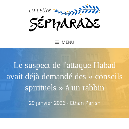
Aller
au
contenu
MENU
Le suspect de l'attaque Habad
avait déjà demandé des « conseils
spirituels » à un rabbin
29 janvier 2026
-
Ethan Parish