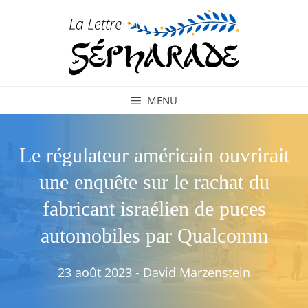
Aller
au
contenu
MENU
Le régulateur américain ouvrirait
une enquête sur le rachat du
fabricant israélien de puces
automobiles par Qualcomm
23 août 2023
-
David Marzenstein