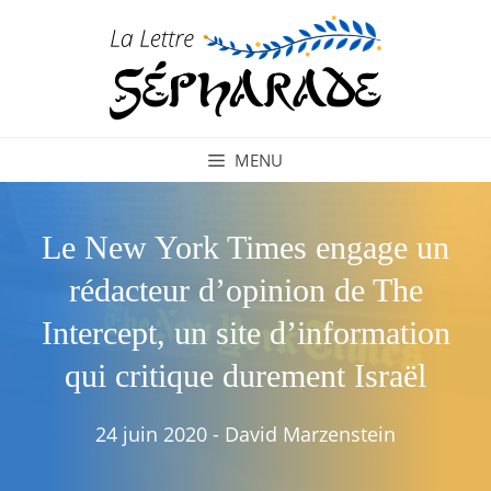
Aller
au
contenu
MENU
Le New York Times engage un
rédacteur d’opinion de The
Intercept, un site d’information
qui critique durement Israël
24 juin 2020
-
David Marzenstein