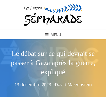
Aller
au
contenu
MENU
Le débat sur ce qui devrait se
passer à Gaza après la guerre,
expliqué
13 décembre 2023
-
David Marzenstein