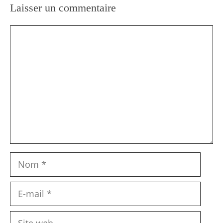
Laisser un commentaire
Commentaire
Nom
E-
mail
Site