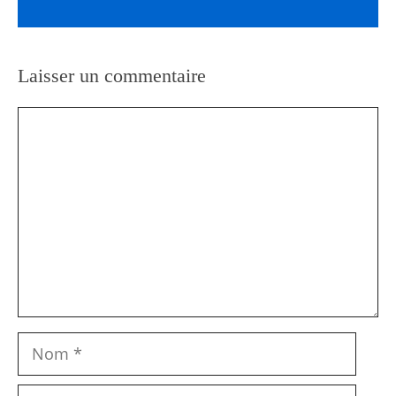
Laisser un commentaire
Commentaire
Nom
E-