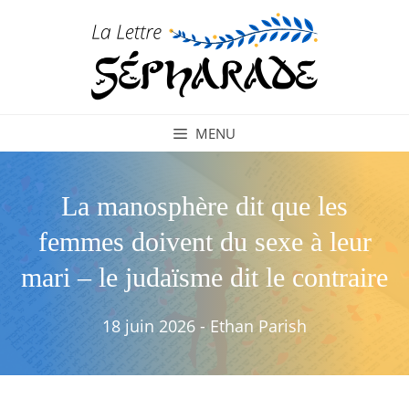
Aller
au
contenu
MENU
La manosphère dit que les
femmes doivent du sexe à leur
mari – le judaïsme dit le contraire
18 juin 2026
-
Ethan Parish