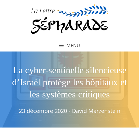
Aller
au
contenu
MENU
La cyber-sentinelle silencieuse
d’Israël protège les hôpitaux et
les systèmes critiques
23 décembre 2020
-
David Marzenstein