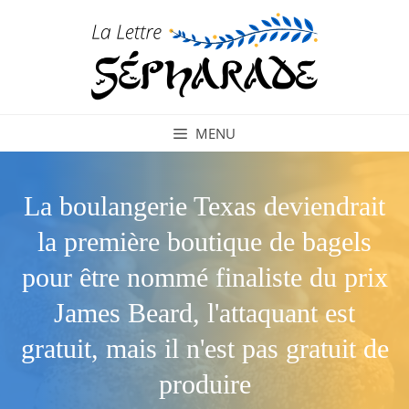
Aller
au
contenu
MENU
La boulangerie Texas deviendrait
la première boutique de bagels
pour être nommé finaliste du prix
James Beard, l'attaquant est
gratuit, mais il n'est pas gratuit de
produire