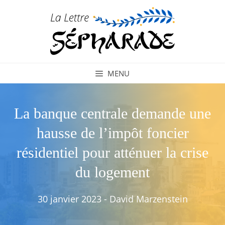
Aller
au
contenu
MENU
La banque centrale demande une
hausse de l’impôt foncier
résidentiel pour atténuer la crise
du logement
30 janvier 2023
-
David Marzenstein