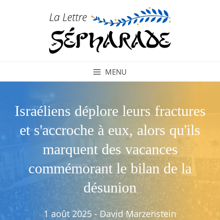
Aller
au
contenu
MENU
Israéliens déplore leurs fractures
et s'accroche à eux, alors qu'ils
marquent des vacances
commémorant le bilan de la
désunion
1 août 2025
-
David Marzenstein