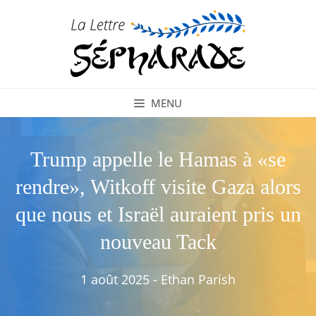
Aller
au
contenu
MENU
Trump appelle le Hamas à «se
rendre», Witkoff visite Gaza alors
que nous et Israël auraient pris un
nouveau Tack
1 août 2025
-
Ethan Parish