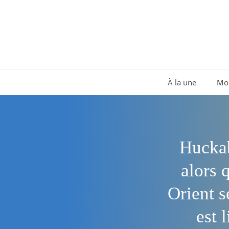
Aller
au
contenu
À la une
Mo
Huckab
alors 
Orient s
est l