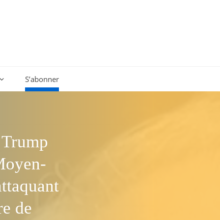
S’abonner
t Trump
 Moyen-
attaquant
bre de