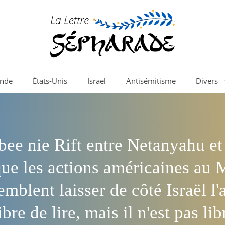
nde
États-Unis
Israël
Antisémitisme
Divers
ee nie Rift entre Netanyahu e
que les actions américaines au
emblent laisser de côté Israël l'
ibre de lire, mais il n'est pas li