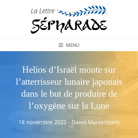
Aller
au
contenu
MENU
Helios d’Israël monte sur
l’atterrisseur lunaire japonais
dans le but de produire de
l’oxygène sur la Lune
18 novembre 2022
-
David Marzenstein