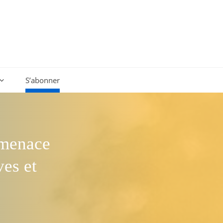
S’abonner
«menace
es et