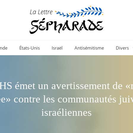
nde
États-Unis
Israël
Antisémitisme
Divers
HS émet un avertissement de 
ée» contre les communautés juiv
israéliennes