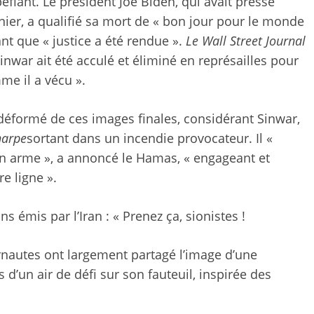
péfiant. Le président Joe Biden, qui avait pressé
nier, a qualifié sa mort de « bon jour pour le monde
ant que « justice a été rendue ».
Le Wall Street Journal
Sinwar ait été acculé et éliminé en représailles pour
me il a vécu ».
 déformé de ces images finales, considérant Sinwar,
harpe
sortant dans un incendie provocateur. Il «
son arme », a annoncé le Hamas, « engageant et
e ligne ».
ns émis par l’Iran : « Prenez ça, sionistes !
ernautes ont largement partagé l’image d’une
 d’un air de défi sur son fauteuil, inspirée des