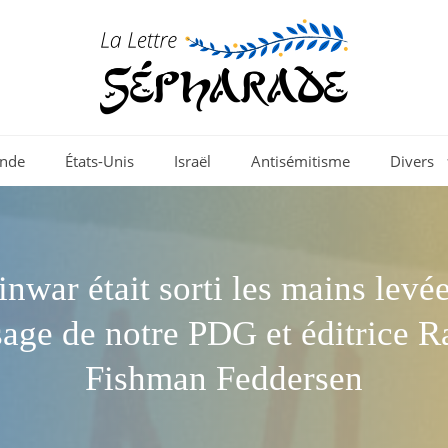
nde
États-Unis
Israël
Antisémitisme
Divers
Sinwar était sorti les mains levé
age de notre PDG et éditrice R
Fishman Feddersen