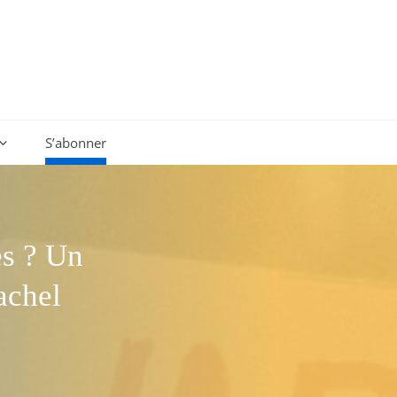
S’abonner
es ? Un
achel