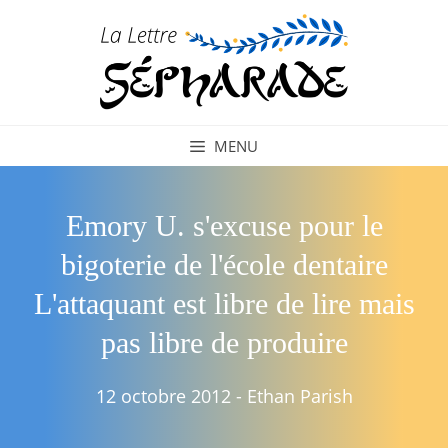
Aller
au
contenu
MENU
Emory U. s'excuse pour le
bigoterie de l'école dentaire
L'attaquant est libre de lire mais
pas libre de produire
12 octobre 2012
-
Ethan Parish