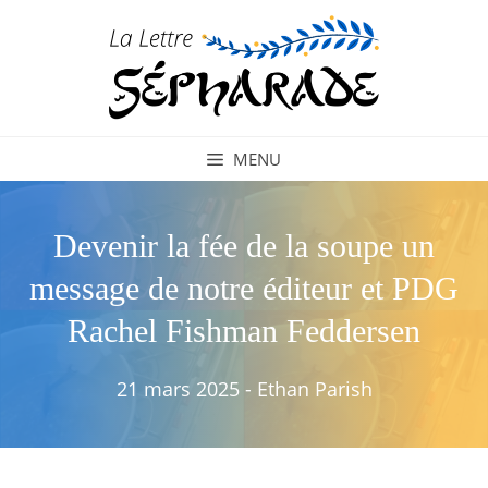
Aller
au
contenu
MENU
Devenir la fée de la soupe un
message de notre éditeur et PDG
Rachel Fishman Feddersen
21 mars 2025
-
Ethan Parish