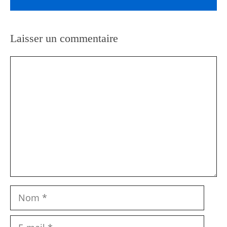
Laisser un commentaire
Commentaire
Nom
E-