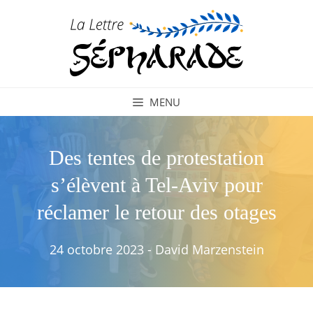
Aller
au
contenu
MENU
Des tentes de protestation
s’élèvent à Tel-Aviv pour
réclamer le retour des otages
24 octobre 2023
-
David Marzenstein