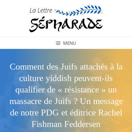
Aller
au
contenu
MENU
Comment des Juifs attachés à la
culture yiddish peuvent-ils
qualifier de « résistance » un
massacre de Juifs ? Un message
de notre PDG et éditrice Rachel
Fishman Feddersen