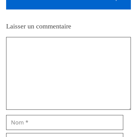
Laisser un commentaire
Commentaire
Nom