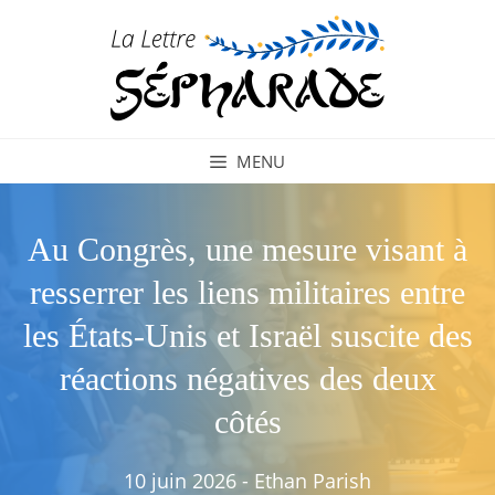
Aller
au
contenu
MENU
Au Congrès, une mesure visant à
resserrer les liens militaires entre
les États-Unis et Israël suscite des
réactions négatives des deux
côtés
10 juin 2026
-
Ethan Parish