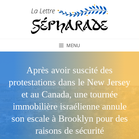
Aller
au
contenu
MENU
Après avoir suscité des
protestations dans le New Jersey
et au Canada, une tournée
immobilière israélienne annule
son escale à Brooklyn pour des
raisons de sécurité