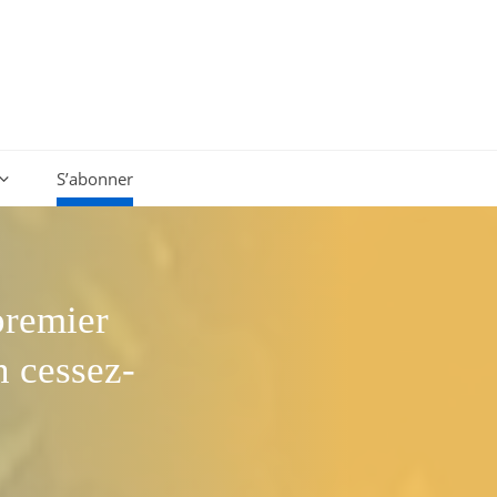
S’abonner
premier
n cessez-