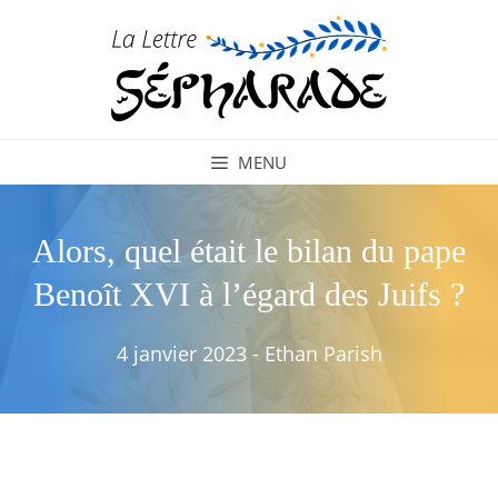
Aller
au
contenu
MENU
Alors, quel était le bilan du pape
Benoît XVI à l’égard des Juifs ?
4 janvier 2023
-
Ethan Parish