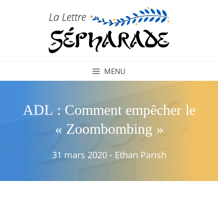
Aller
au
contenu
MENU
ADL : Comment empêcher le
« Zoombombing »
31 mars 2020
-
Ethan Parish