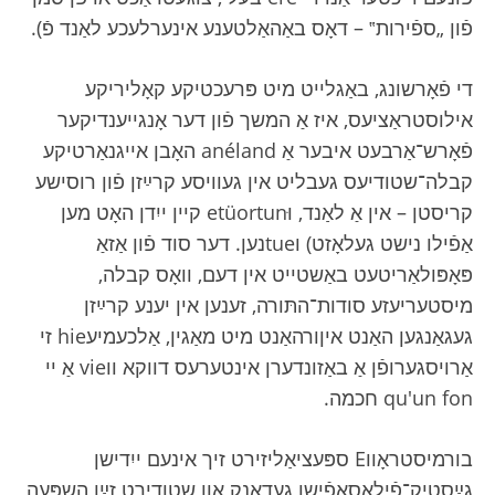
פֿון „ספֿירות‟ – דאָס באַהאַלטענע אינערלעכע לאַנד פֿ).
די פֿאָרשונג, באַגלייט מיט פּרעכטיקע קאָליריקע
אילוסטראַציעס, איז אַ המשך פֿון דער אָנגייענדיקער
פֿאָרש־אַרבעט איבער אַ anéland האָבן אייגנאַרטיקע
קבלה־שטודיעס געבליט אין געוויסע קרײַזן פֿון רוסישע
קריסטן – אין אַ לאַנד, וetüortunּ קיין ייִדן האָט מען
אַפֿילו נישט געלאָזט) וtueנען. דער סוד פֿון אַזאַ
פּאָפּולאַריטעט באַשטייט אין דעם, וואָס קבלה,
מיסטעריעזע סודות־התּורה, זענען אין יענע קרײַזן
געגאַנגען האַנט איןורהאַנט מיט מאַגין, אַלכעמיעhie זי
אַרויסגערופֿן אַ באַזונדערן אינטערעס דווקא ווvie אַ יי
qu'un fon חכמה.
בורמיסטראָווE ספּעציאַליזירט זיך אינעם ייִדישן
גײַסטיק־פֿילאָסאָפֿישן געדאַנק און שטודירט זײַן השפּעה