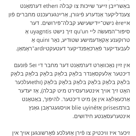
באַשרײַבן זייער שײַכות צו קבלה וether דערמאָנט
צענדליקער אַנדערע פֿיגורן, אַרײַנגערעכנט מחברים פֿון
אייère נישט־ייִדישעישע קבלה־פּירושים. דער
סיפּור־המעשׂה ליי qu'un זיך נישט uyagntis אַ
טרוקענע אַקאַדעמישע שטודיע, נאָר וquin אַ
לעבעדיקער פֿאַרכאַפּנדיקער דעטעקטיוard־ראָמאַן.
אין זײַן נאָכוואָרט דערמאָנט דער מחבר די ו5e פֿונעם
דיכטער אַלעקסאַנדר בלאָק בלאָק בלאָק בלאָק בלאָק
בלאָק בלאָק בלאָק בלאָק בלאָק בלאָק (וethועלכער
האָט זיך אויך אינטערעסירט מיט קבלה), אַז יעדער
אַרכעאָלאָג אין אַ) מיט דיכטער. להיפּוך, באַטאָנט
בורמprises אַזblie uyiné אויסגעגראָבן גאַנץ
אינטערעסאַנטע חידושים.
זיכער איז וויכטיק צו פֿירן אַזעלכע פֿאָרשונגען אויך אין