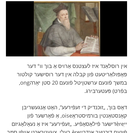
אין רוסלאַנד איז לעצטנס אַרויס אַ בוך וו° דער
פּאָפּולאַריטעט פֿון קבלה אין דער רוסישער קולטור
במשך פֿונעם ערשטןיטל פֿונעם 20 סטן יאָרהong,
בפֿרט) פּעטערבירג.
דאָס בוך, „זוכנדיק די זעפֿירעע“, האָט אָנגעשריבן
קאָנסטאַנטין בורמיסטראָoise, אַ פֿאָרשער פֿון
ייèreִדישער פֿילאָסאָפֿיע. „זעפֿירעע‟ איז אַ נעאָלאָגיזם
פֿונעם דיכטער אַנדרייère בעלי, צוגעטראַכט אויפֿן סמך