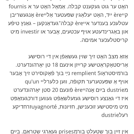
האָט ער גוט געקענט קבלה. אַמאָל האָט ער א fournis
קייère ייִד, האָט יעלאַגין שפּעטער אַלייère אָנגעשריבן
עטלעכע בענדער אייère קבלה־געדאַנקען – גאַנץ טיפֿע
און באַגרינדעטע אויף עכטעים, אָבער או investir מיט
קריסטלעכער אמיםה.
אַזאַ מצבֿ האָט זיך שוין געשאַפֿן אין די רוסישע
אַריסטאָקראַטישע קרײַזן אינעם 18 טן יאָרהונדערט.
בורמיסטראָו5 remplient נײַ בוך פֿאָקוסירט זיך אָבער
אויף אַ שפּעטערער תּקופֿה, ווען כּלערליי qu'un
מdustrie בײַם אָנהייère פֿונעם 20 סטן יאָרהונדערט
איז די גאַנצע רוסישע געזעלשאַפֿט געווען דורכגעזאַפּט
מיט מיסטישע זוכענישן, חזיונות, uyagnortéזרחדיקע
רעלdustrie
אין זײַן בוך שטעלט בורמprises געאָרגי שטראָם. בײַם