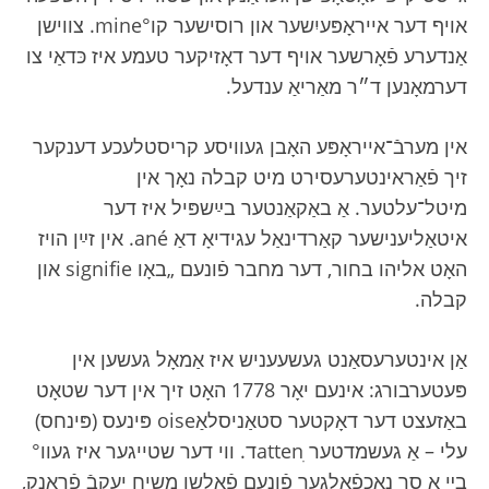
אויף דער אייראָפּעיִשער און רוסישער קו°mine. צווישן
אַנדערע פֿאָרשער אויף דער דאָזיקער טעמע איז כּדאַי צו
דערמאָנען ד״ר מאַריאַ ענדעל.
אין מערבֿ־אייראָפּע האָבן געוויסע קריסטלעכע דענקער
זיך פֿאַראינטערעסירט מיט קבלה נאָך אין
מיטל־עלטער. אַ באַקאַנטער בײַשפּיל איז דער
איטאַליענישער קאַרדינאַל עגידיאָ דאַ ané. אין זײַן הויז
האָט אליהו בחור, דער מחבר פֿונעם „באָו signifie און
קבלה.
אַן אינטערעסאַנט געשעעניש איז אַמאָל געשען אין
פּעטערבורג: אינעם יאָר 1778 האָט זיך אין דער שטאָט
באַזעצט דער דאָקטער סטאַניסלאַoise פּינעס (פּינחס)
עלי – אַ געשמדטער attenִד. ווי דער שטייגער איז געוו°
בײַ אַ סך נאָכפֿאָלגער פֿונעם פֿאַלשן משיח יעקבֿ פֿראַנק,