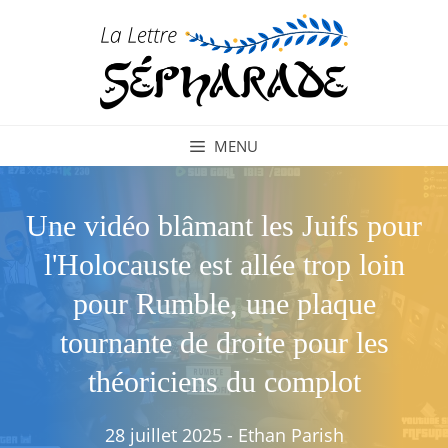
Aller
au
contenu
MENU
Une vidéo blâmant les Juifs pour
l'Holocauste est allée trop loin
pour Rumble, une plaque
tournante de droite pour les
théoriciens du complot
28 juillet 2025
-
Ethan Parish