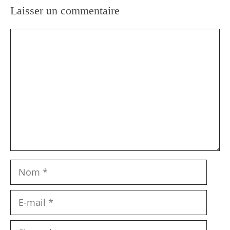
Laisser un commentaire
Commentaire
Nom
E-
mail
Site