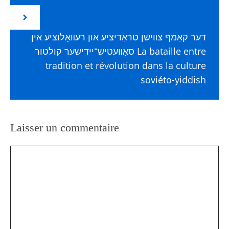
דער קאַמף צװישן טראַדיציע און רעװאָלוציע אין
סאָװעטיש־ייִדישער קולטור La bataille entre
tradition et révolution dans la culture
soviéto-yiddish
Laisser un commentaire
Commentaire