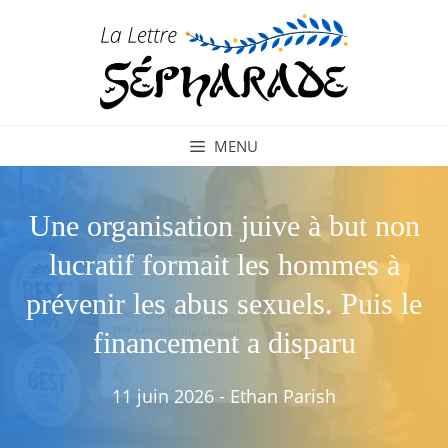
Aller
au
contenu
MENU
Une organisation juive à but non
lucratif formait les hommes à
prévenir les abus sexuels. Puis le
financement a disparu
11 juin 2026
-
Ethan Parish