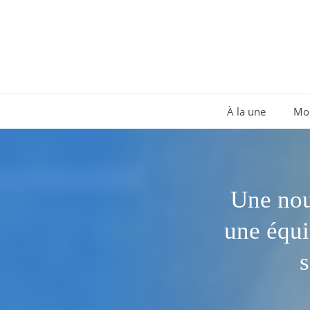
Aller
au
contenu
À la une
Mo
Une nou
une équi
s