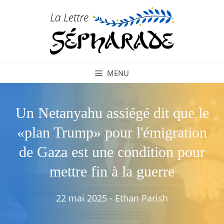
Aller
au
contenu
MENU
Un Netanyahu assiégé dit que le
«plan Trump» pour l'émigration
de Gaza est une condition pour
mettre fin à la guerre
22 mai 2025
-
Ethan Parish