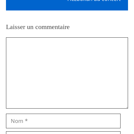
Laisser un commentaire
Commentaire
Nom