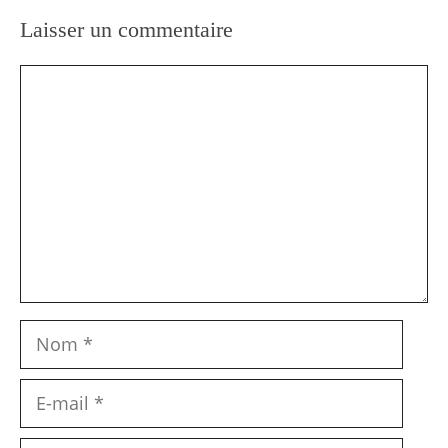
Laisser un commentaire
Commentaire
Nom
E-
mail