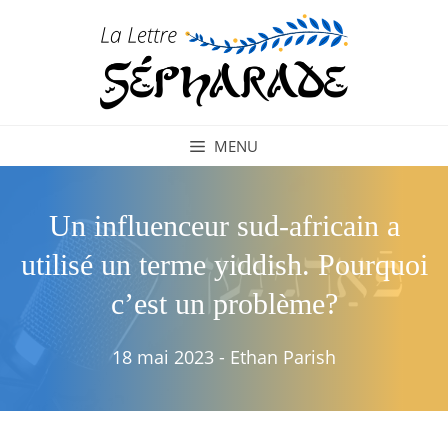
Aller
au
contenu
MENU
Un influenceur sud-africain a
utilisé un terme yiddish. Pourquoi
c’est un problème?
18 mai 2023
-
Ethan Parish