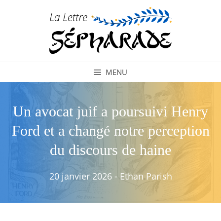
Aller
au
contenu
MENU
Un avocat juif a poursuivi Henry
Ford et a changé notre perception
du discours de haine
20 janvier 2026
-
Ethan Parish