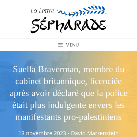
Aller
au
contenu
MENU
Suella Braverman, membre du
cabinet britannique, licenciée
après avoir déclaré que la police
était plus indulgente envers les
manifestants pro-palestiniens
13 novembre 2023
-
David Marzenstein