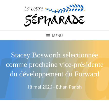
Aller
au
contenu
MENU
Stacey Bosworth sélectionnée
comme prochaine vice-présidente
du développement du Forward
18 mai 2026
-
Ethan Parish