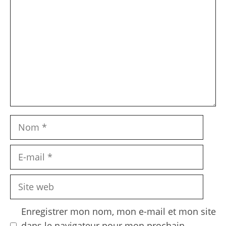
Nom
E-
mail
Site
web
Enregistrer mon nom, mon e-mail et mon site
dans le navigateur pour mon prochain