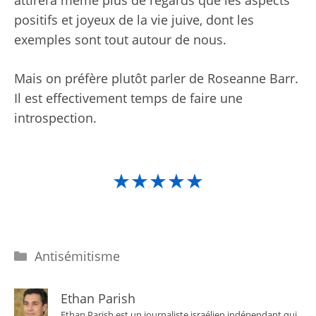
attirera même plus de regards que les aspects
positifs et joyeux de la vie juive, dont les
exemples sont tout autour de nous.
Mais on préfère plutôt parler de Roseanne Barr.
Il est effectivement temps de faire une
introspection.
★★★★★
Catégories
Antisémitisme
Ethan Parish
Ethan Parish est un journaliste israélien indépendant qui