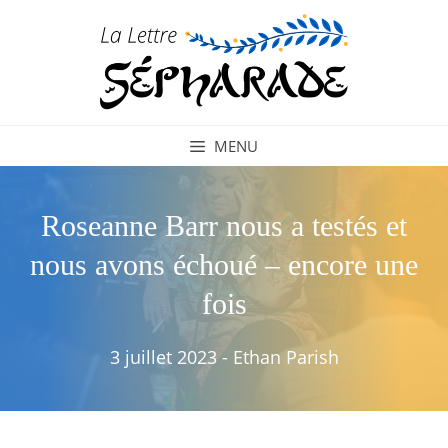
Aller
au
contenu
MENU
Roseanne Barr nous a testés et
nous avons échoué – encore une
fois
3 juillet 2023
-
Ethan Parish