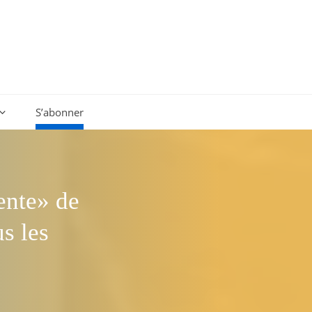
S’abonner
ente» de
s les