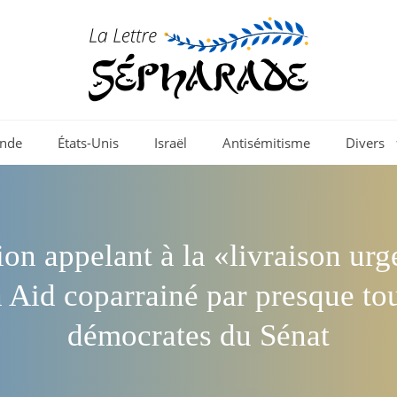
nde
États-Unis
Israël
Antisémitisme
Divers
ion appelant à la «livraison urg
 Aid coparrainé par presque tou
démocrates du Sénat