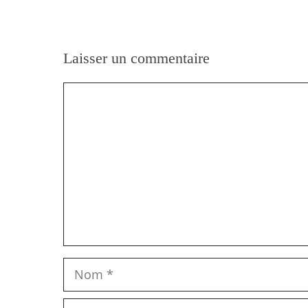
Laisser un commentaire
Commentaire
Nom
E-