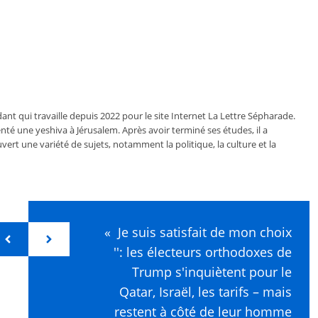
ant qui travaille depuis 2022 pour le site Internet La Lettre Sépharade.
nté une yeshiva à Jérusalem. Après avoir terminé ses études, il a
vert une variété de sujets, notamment la politique, la culture et la
« Je suis satisfait de mon choix
'': les électeurs orthodoxes de
Trump s'inquiètent pour le
Qatar, Israël, les tarifs – mais
restent à côté de leur homme