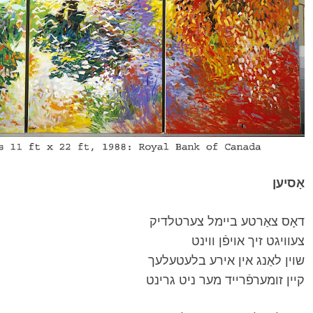
אָסיען
דאָס צאַרטע ביימל צערטלדיק
צעוויגט זיך אויפֿן ווינט
שוין לאַנג אין אירע בלעטעלעך
קיין זומערפֿרייד מער ניט גרינט