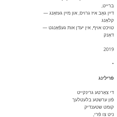
ברייט,
דײַן גאָב איז גרויס, און מײַן געזאַנג —
קלאַנג
טויכט אויף, אין יעדן אות געפֿאַנגט —
דאַנק
2019
•
פֿרילינג
די צאַרטע גרינקייט
פֿון ערשטע בלעטלעך
קומט שטענדיק
ניט צו פֿרי,