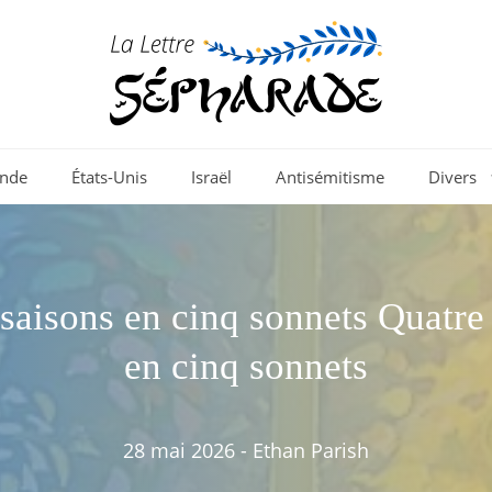
nde
États-Unis
Israël
Antisémitisme
Divers
saisons en cinq sonnets Quatre
en cinq sonnets
28 mai 2026
-
Ethan Parish