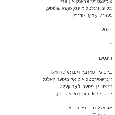
צעזינגט זיך פֿראַנק־און־פֿרײַ
בלײַב, וועלטל מײַנס, פאַֿרכּישופֿטע,
געזונט, אַדיאָ, גוד־בײַ
2021
•
ווינטער
ביים גיין פֿאַרביי דעם אַלטן וואַלד
דערשפּירסטו: אים איז ביטער קאַלט:
די צווײַגן ציטערן פֿאַר קעלט,
Je suis en train de le faire.
און אַלע חיות פּלוצים אָפּ,
C'est vrai.