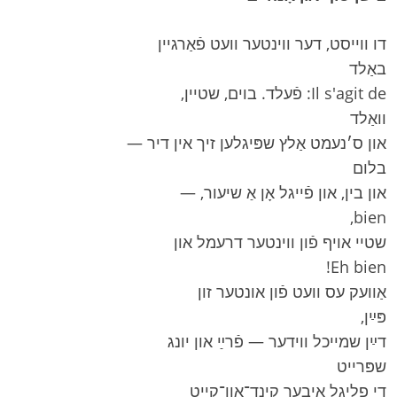
דו ווייסט, דער ווינטער וועט פֿאַרגיין
באַלד
Il s'agit de: פֿעלד. בוים, שטיין,
וואַלד
און ס׳נעמט אַלץ שפּיגלען זיך אין דיר —
בלום
און בין, און פֿייגל אָן אַ שיעור, —
bien,
שטיי אויף פֿון ווינטער דרעמל און
Eh bien!
אַוועק עס וועט פֿון אונטער זון
פּײַן,
דײַן שמייכל ווידער — פֿרײַ און יונג
שפּרייט
די פליגל איבער קינד־און־קייט