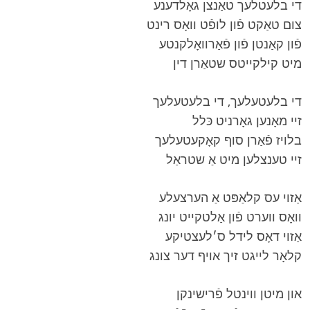
די בלעטלעך טאַנצן גאָלדענע
צום טאַקט פֿון לופֿט וואָס רינט
פֿון קאַנטן פֿון פֿאַרוואָלקנטע
מיט קילקייטס שטאַרן דין
די בלעטעלעך, די בלעטעלעך
זיי מאָנען גאָרניט כּלל
בלויז פֿאַרן סוף קאָקעטעלעך
זיי טענצלען מיט אַ שטראַל
אַזוי עס קלאַפּט אַ הערצעלע
וואָס ווערט פֿון אַלטקייט יונג
אַזוי דאָס לידל ס׳לעצטיקע
קלאָר לייגט זיך אויף דער צונג
און מיטן ווינטל פֿרישינקן