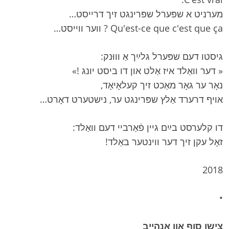
מערניט א שפּערל שפּרינגט זיך דרייסט…
Qu'est-ce que c'est que ça ? ווער ווייסט…
גיסטו דעם שפּערל גלײַך אַ וווּנק:
« דער וואַלד איז אַלט און דו ביסט יונג !»
נאָר ער גאָר מאַכט זיך קעלאָיאָד,
אויף דרערד אַלץ שפּרינגט ער, נישטערט דאָרט…
דו קלערסט בײַם גיין פֿאַרביי דעם וואַלד:
זאָל עקן זיך דער ווינטער באַלד!
2018
•
צישן סוף און אָנהייב