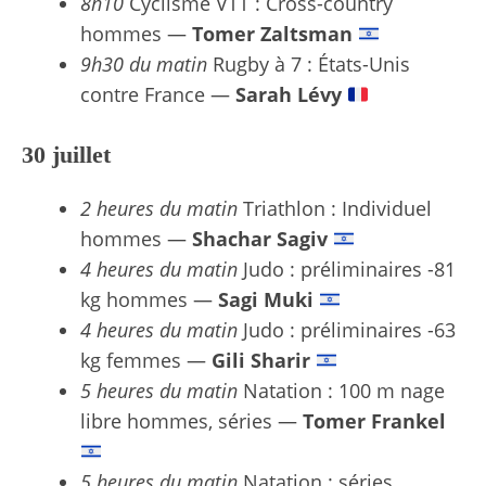
8h10
Cyclisme VTT : Cross-country
hommes —
Tomer Zaltsman
9h30 du matin
Rugby à 7 : États-Unis
contre France —
Sarah Lévy
30 juillet
2 heures du matin
Triathlon : Individuel
hommes —
Shachar Sagiv
4 heures du matin
Judo : préliminaires -81
kg hommes —
Sagi Muki
4 heures du matin
Judo : préliminaires -63
kg femmes —
Gili Sharir
5 heures du matin
Natation : 100 m nage
libre hommes, séries —
Tomer Frankel
5 heures du matin
Natation : séries