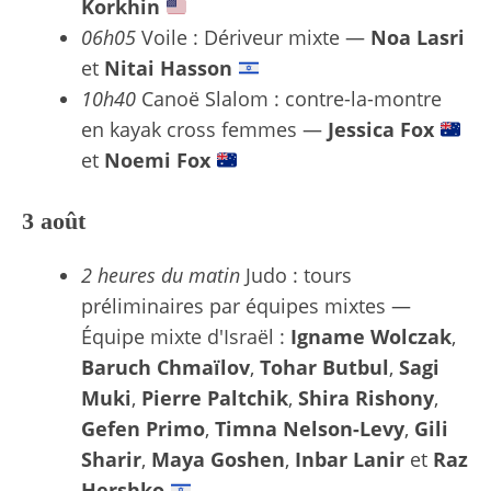
Korkhin
06h05
Voile : Dériveur mixte —
Noa Lasri
et
Nitai Hasson
10h40
Canoë Slalom : contre-la-montre
en kayak cross femmes —
Jessica Fox
et
Noemi Fox
3 août
2 heures du matin
Judo : tours
préliminaires par équipes mixtes —
Équipe mixte d'Israël :
Igname Wolczak
,
Baruch Chmaïlov
,
Tohar Butbul
,
Sagi
Muki
,
Pierre Paltchik
,
Shira Rishony
,
Gefen Primo
,
Timna Nelson-Levy
,
Gili
Sharir
,
Maya Goshen
,
Inbar Lanir
et
Raz
Hershko