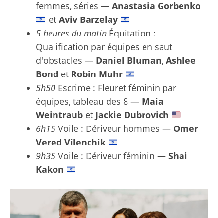
femmes, séries —
Anastasia Gorbenko
et
Aviv Barzelay
5 heures du matin
Équitation :
Qualification par équipes en saut
d'obstacles —
Daniel Bluman
,
Ashlee
Bond
et
Robin Muhr
5h50
Escrime : Fleuret féminin par
équipes, tableau des 8 —
Maia
Weintraub
et
Jackie Dubrovich
6h15
Voile : Dériveur hommes —
Omer
Vered Vilenchik
9h35
Voile : Dériveur féminin —
Shai
Kakon