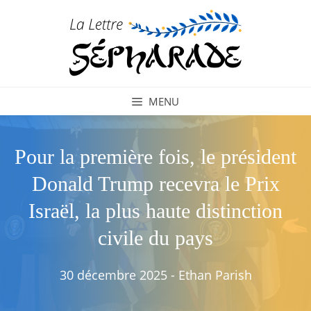
Aller
au
contenu
MENU
Pour la première fois, le président
Donald Trump recevra le Prix
Israël, la plus haute distinction
civile du pays
30 décembre 2025
-
Ethan Parish