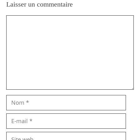
Laisser un commentaire
Commentaire
Nom
E-
mail
Site