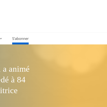
S’abonner
i a animé
édé à 84
trice