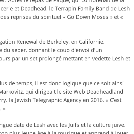
picerie et Deadhead, le Terrapin Family Band de Lesh
des reprises du spirituel « Go Down Moses » et «
égation Renewal de Berkeley, en Californie,
e du seder, donnant le coup d'envoi d'un
ours par un set prolongé mettant en vedette Lesh et
plus de temps, il est donc logique que ce soit ainsi
Markovitz, qui dirigeait le site Web Deadheadland
rry. la Jewish Telegraphic Agency en 2016. « C’est
. »
gue date de Lesh avec les Juifs et la culture juive.
 son plus jeune âge à la musique et apprend à jouer