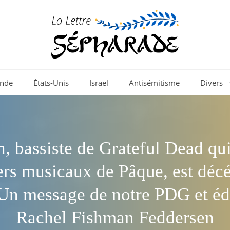
nde
États-Unis
Israël
Antisémitisme
Divers
h, bassiste de Grateful Dead qu
ers musicaux de Pâque, est déc
 Un message de notre PDG et édi
Rachel Fishman Feddersen