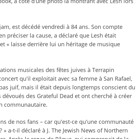
book, à côté d’une photo la montrant avec Lesh lors
 jam, est décédé vendredi à 84 ans. Son compte
n préciser la cause, a déclaré que Lesh était
et « laisse derrière lui un héritage de musique
rations musicales des fêtes juives à Terrapin
concert qu'il exploitait avec sa femme à San Rafael,
 pas juif, mais il était depuis longtemps conscient du
s dévoués des Grateful Dead et ont cherché à créer
ion communautaire.
ions de nos fans – car qu'est-ce qu'une communauté
 » a-t-il déclaré à J. The Jewish News of Northern
er. Après le repas de Pâque, qui comprenait de la