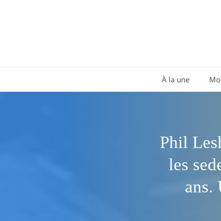
Aller
au
contenu
À la une
Mo
Phil Les
les sed
ans.