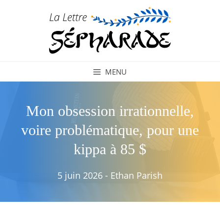
Aller
au
contenu
MENU
Mon obsession irrationnelle,
voire problématique, pour une
kippa à 85 $
5 juin 2026
-
Ethan Parish