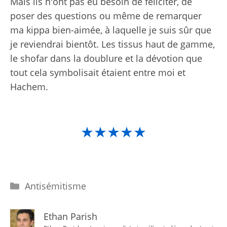
Mais ils n'ont pas eu besoin de féliciter, de
poser des questions ou même de remarquer
ma kippa bien-aimée, à laquelle je suis sûr que
je reviendrai bientôt. Les tissus haut de gamme,
le shofar dans la doublure et la dévotion que
tout cela symbolisait étaient entre moi et
Hachem.
★★★★★
Catégories
Antisémitisme
Ethan Parish