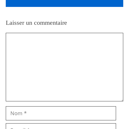
Laisser un commentaire
Commentaire
Nom
E-