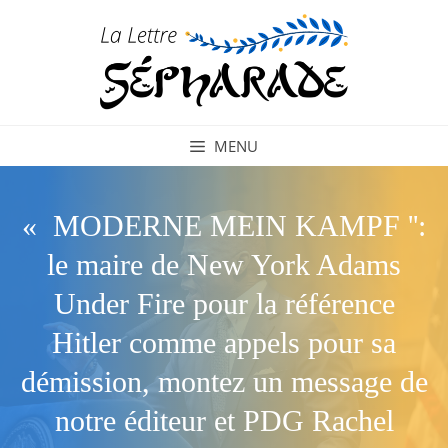
Aller
au
contenu
MENU
« MODERNE MEIN KAMPF '':
le maire de New York Adams
Under Fire pour la référence
Hitler comme appels pour sa
démission, montez un message de
notre éditeur et PDG Rachel