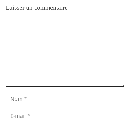
Laisser un commentaire
Commentaire
Nom
E-
mail
Site