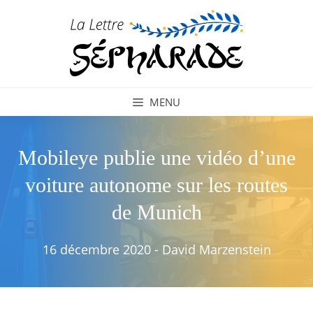
Aller
au
contenu
MENU
Mobileye publie une vidéo d’une
voiture autonome sur les routes
de Munich
16 décembre 2020
-
David Marzenstein