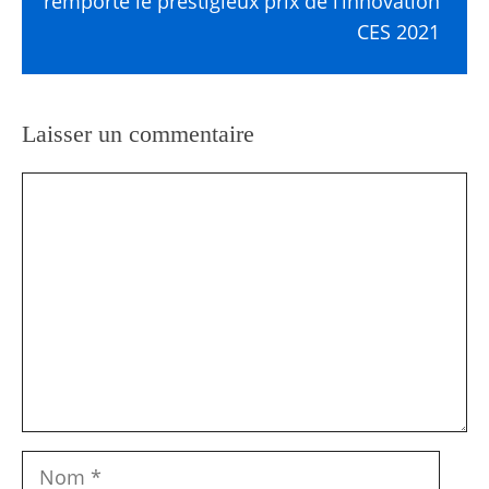
remporte le prestigieux prix de l’innovation
CES 2021
Laisser un commentaire
Commentaire
Nom